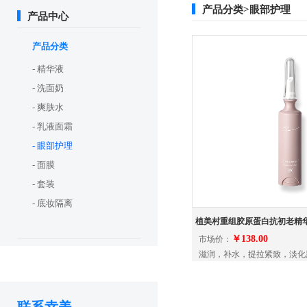
产品分类>眼部护理
产品中心
产品分类
- 精华液
- 洗面奶
- 爽肤水
- 乳液面霜
- 眼部护理
- 面膜
- 套装
- 底妆隔离
植美村重组胶原蛋白抗初老精
￥138.00
市场价：
滋润，补水，提拉紧致，淡化